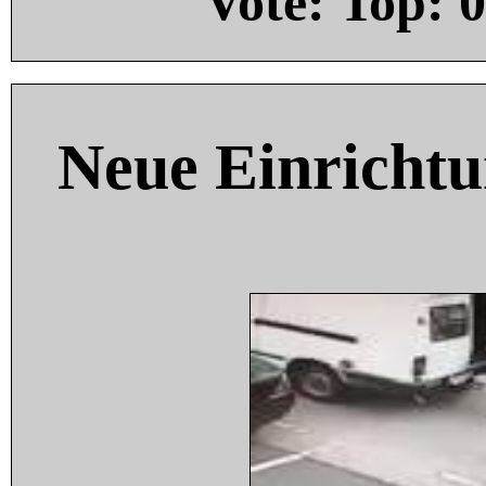
Vote: Top:
0
Neue Einricht