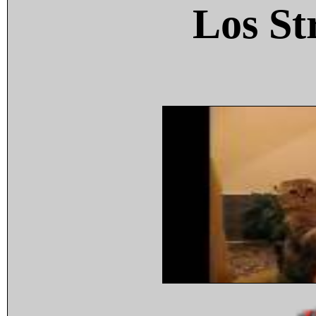
Los St