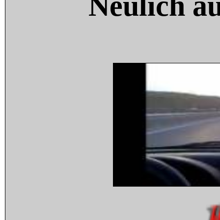
Neulich a