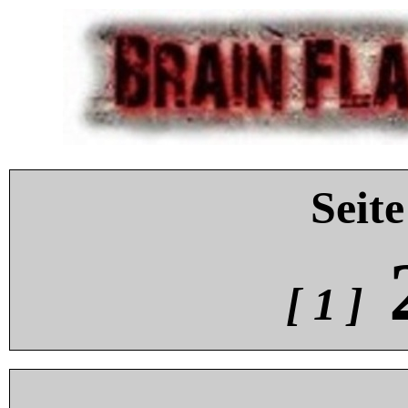
Seite
[ 1 ]