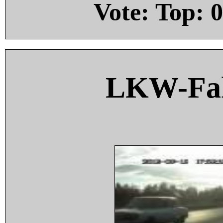
Vote: Top:
0
LKW-Fah