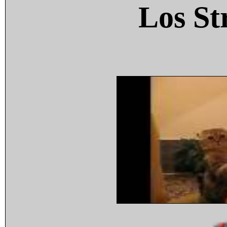
Los St