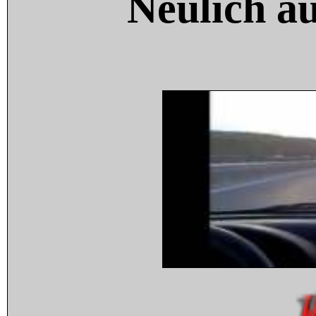
Neulich a