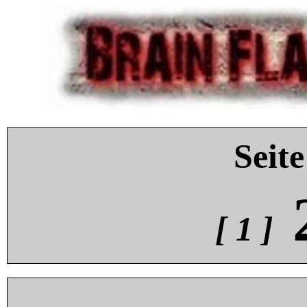
Seite
[ 1 ]