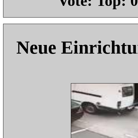
Vote: Top:
0
Neue Einricht