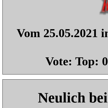
Vom 25.05.2021 in
Vote: Top:
0
Neulich be