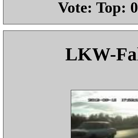
Vote: Top:
0
LKW-Fah