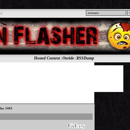
n
|
Hosted Content
Onride
RSSDump
|
|
cks: 1443