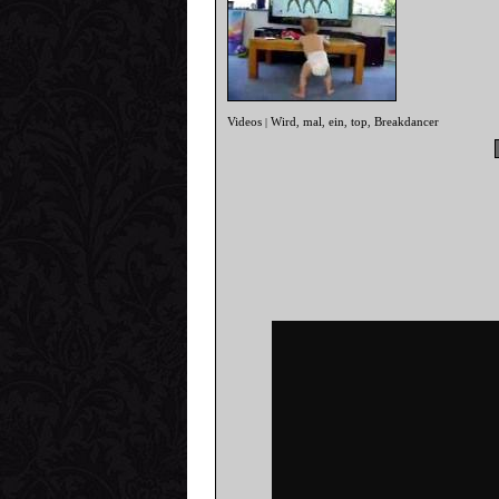
Videos
Wird
mal
ein
top
Breakdancer
|
,
,
,
,