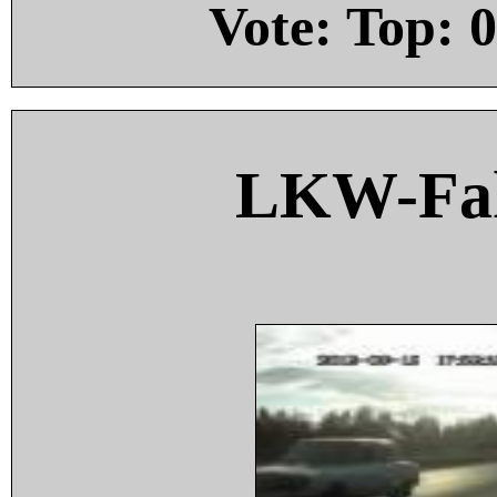
Vote: Top:
0
LKW-Fah