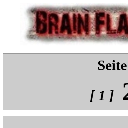
Seite
[ 1 ]