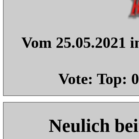
Vom 25.05.2021 in
Vote: Top:
0
Neulich be