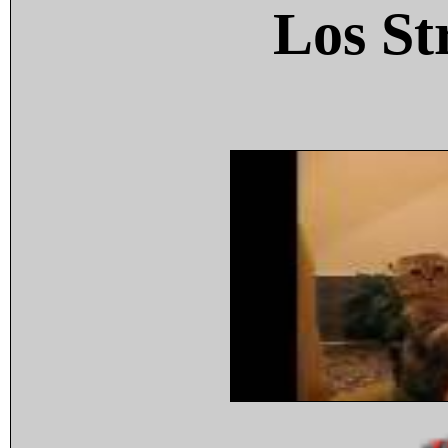
Los St