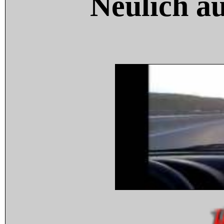
Neulich a