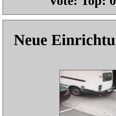
Vote: Top:
0
Neue Einricht