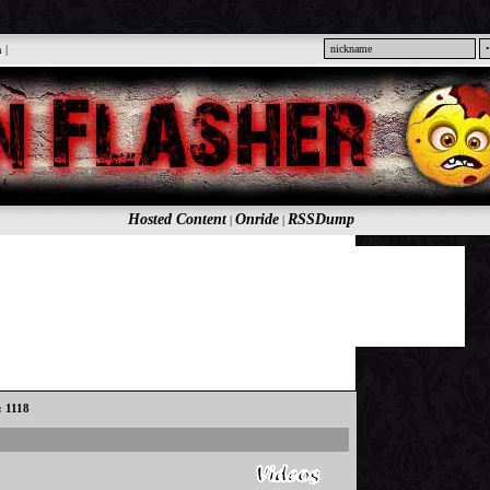
n
|
Hosted Content
Onride
RSSDump
|
|
: 1118