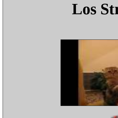
Los St