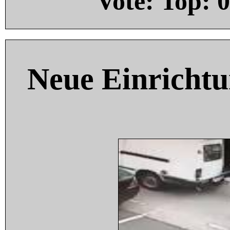
Vote: Top:
0
Neue Einricht