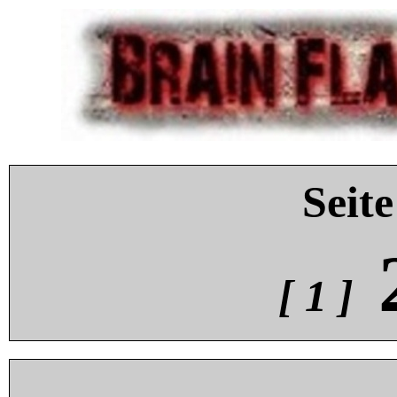
Seite
[ 1 ]