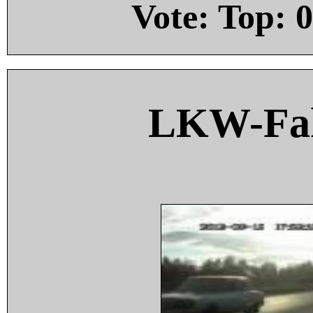
Vote: Top:
0
LKW-Fah