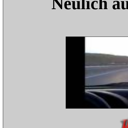
Neulich a