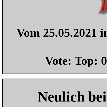
Vom 25.05.2021 in
Vote: Top:
0
Neulich be