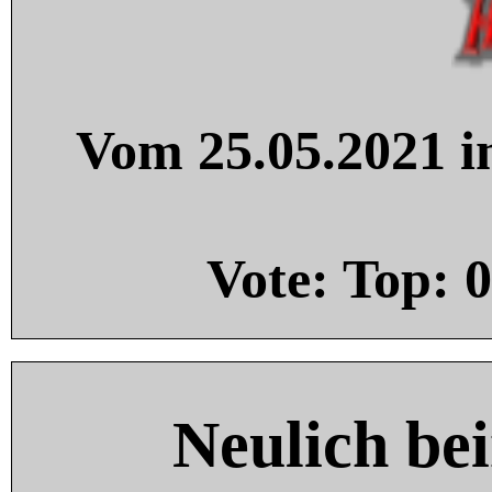
Vom 25.05.2021 in
Vote: Top:
0
Neulich be