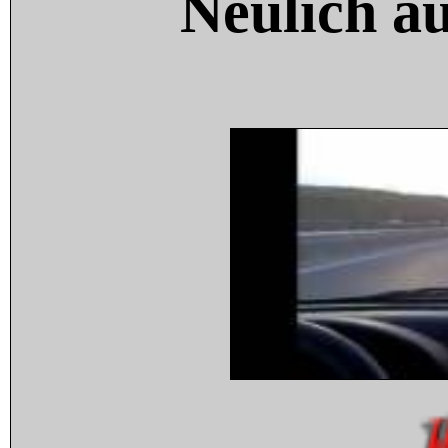
Neulich a