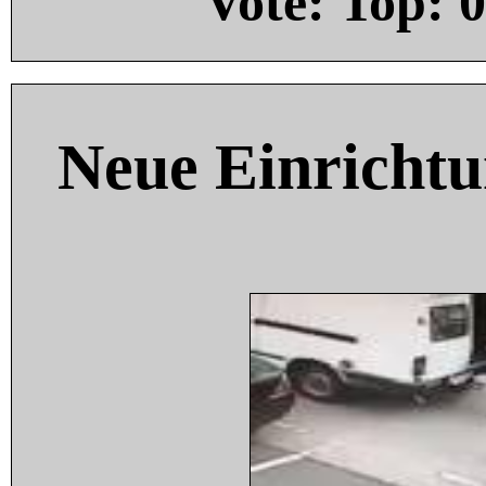
Vote: Top:
0
Neue Einricht