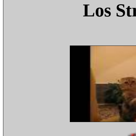
Los St