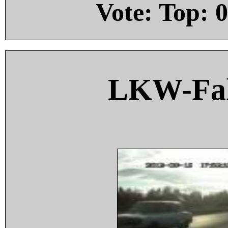
Vote: Top:
0
LKW-Fah