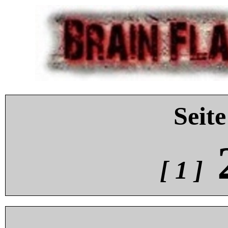
Seite
[ 1 ]