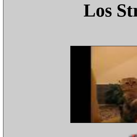
Los St