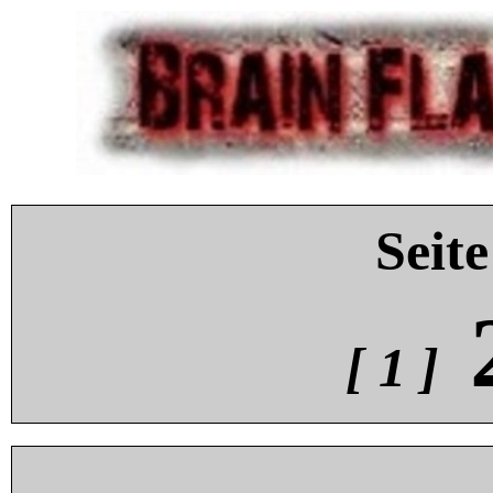
Seite
[ 1 ]