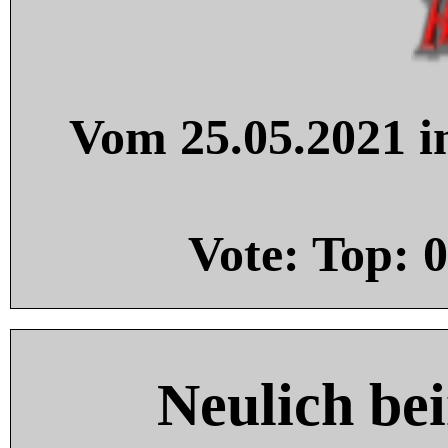
Vom 25.05.2021 in
Vote: Top:
0
Neulich be