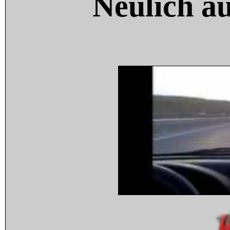
Neulich a