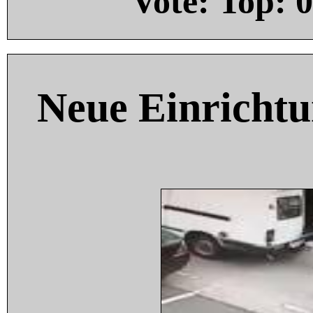
Vote: Top:
0
Neue Einricht