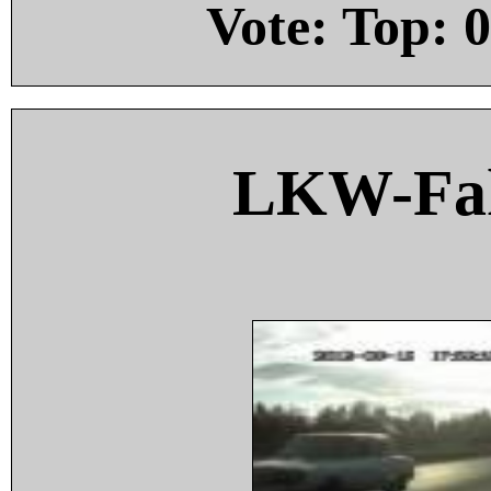
Vote: Top:
0
LKW-Fah