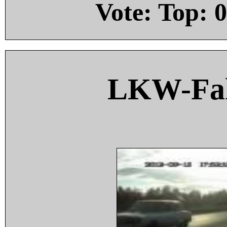
Vote: Top:
0
LKW-Fah