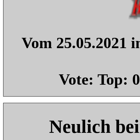
Vom 25.05.2021 in
Vote: Top:
0
Neulich be