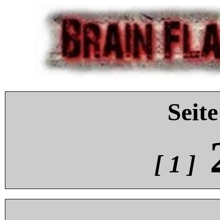
Seite
[ 1 ]