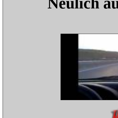
Neulich a