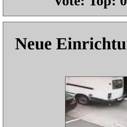
Vote: Top:
0
Neue Einricht