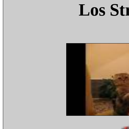
Los St