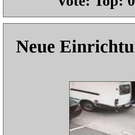
Vote: Top:
0
Neue Einricht