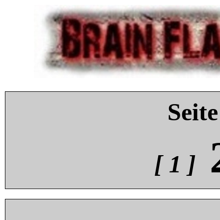
Seite
[ 1 ]