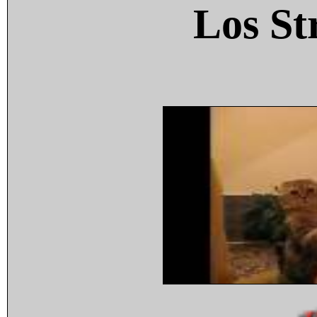
Los St