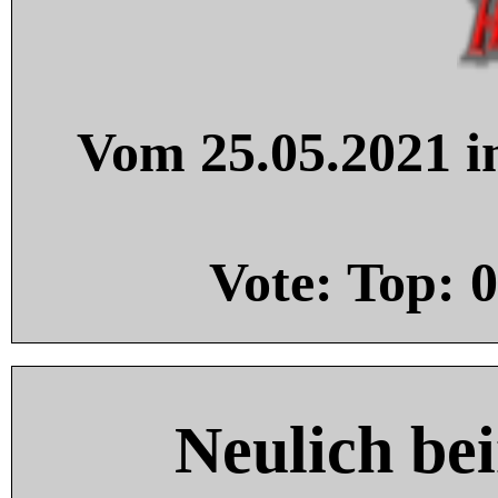
Vom 25.05.2021 in
Vote: Top:
0
Neulich be