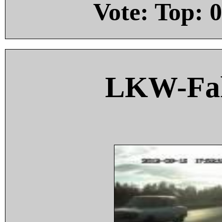
Vote: Top:
0
LKW-Fah