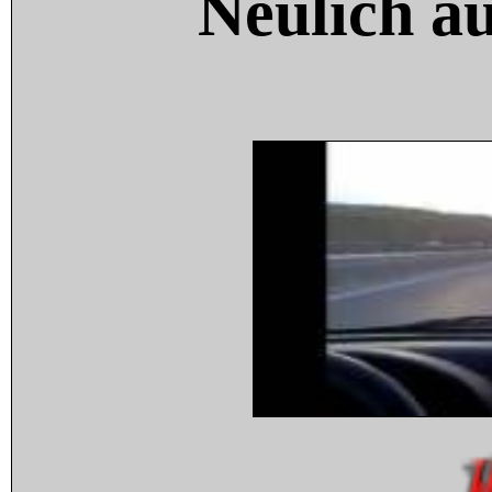
Neulich a