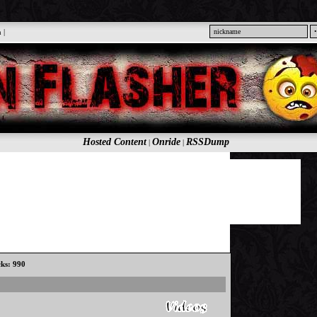
n
|
Hosted Content
Onride
RSSDump
|
|
cks: 990