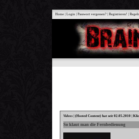
Home
|
Login
|
Passwort vergessen?
|
Registrieren!
|
Regel
Videos
|
(Hosted Content)
hat seit 02.05.2010 | Kli
So klaut man die Fernbedienung