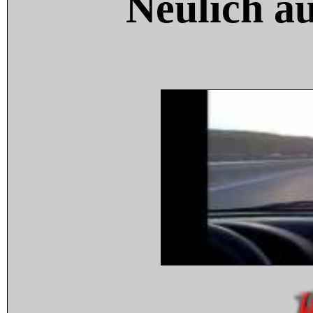
Neulich a