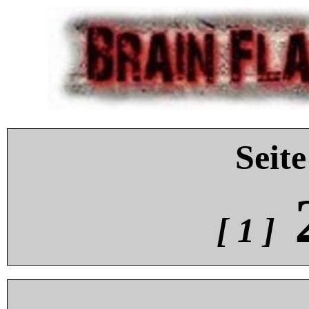
Seite
[ 1 ]