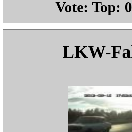
Vote: Top:
0
LKW-Fah