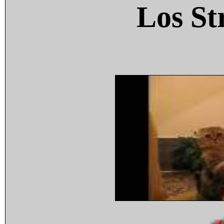
Los St