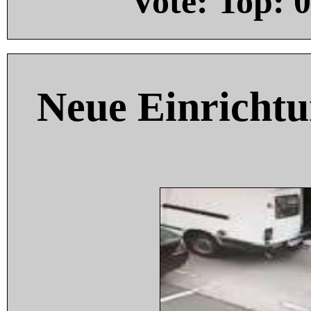
Vote: Top:
0
Neue Einricht