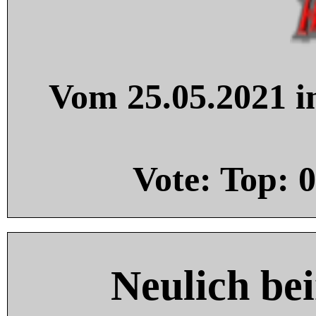
Vom 25.05.2021 in
Vote: Top:
0
Neulich be