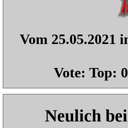
Vom 25.05.2021 in
Vote: Top:
0
Neulich be