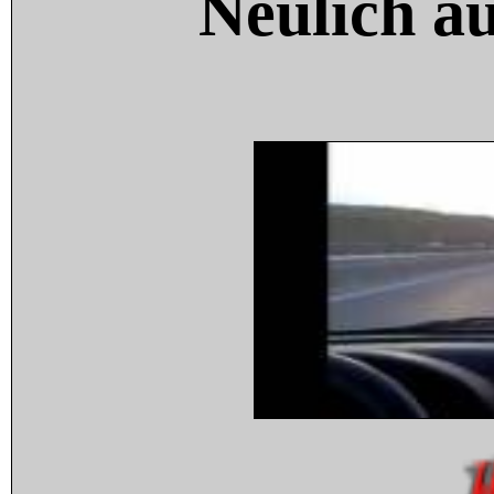
Neulich a