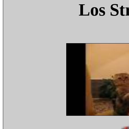
Los St