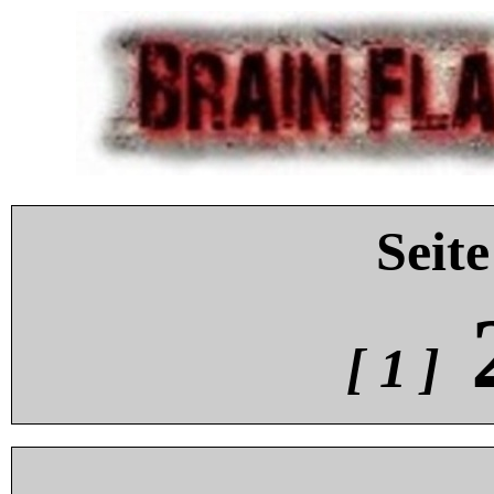
Seite
[ 1 ]