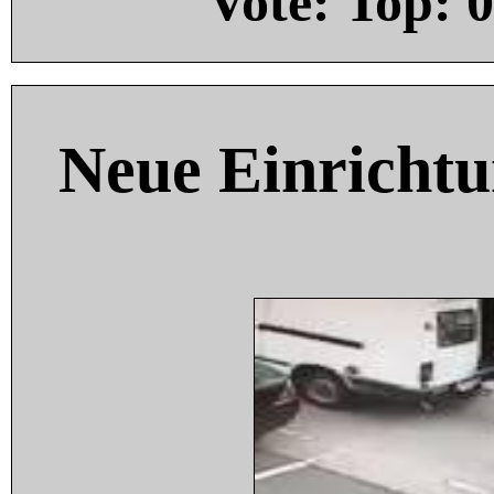
Vote: Top:
0
Neue Einricht