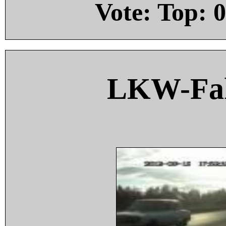
Vote: Top:
0
LKW-Fah