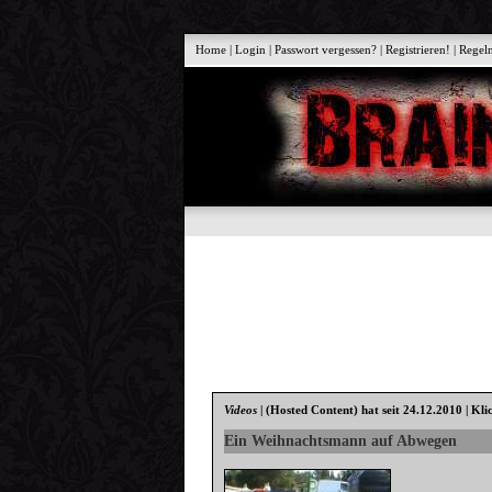
Home
|
Login
|
Passwort vergessen?
|
Registrieren!
|
Regel
Videos
|
(Hosted Content)
hat seit 24.12.2010 | Kli
Ein Weihnachtsmann auf Abwegen