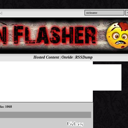
n
|
Hosted Content
Onride
RSSDump
|
|
cks: 1068