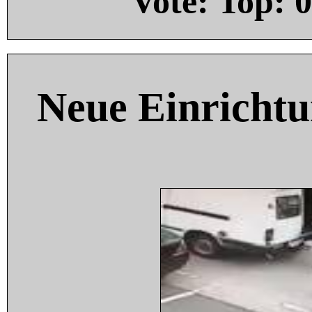
Vote: Top:
0
Neue Einricht