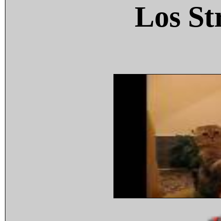
Los St