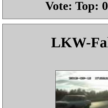
Vote: Top:
0
LKW-Fah