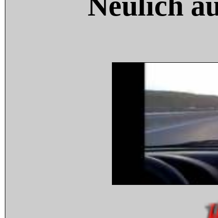
Neulich a