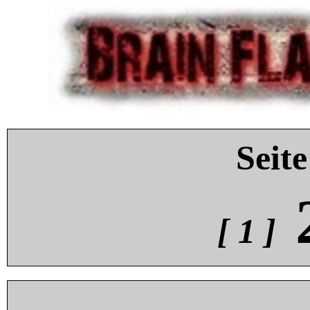
Seite
[ 1 ]