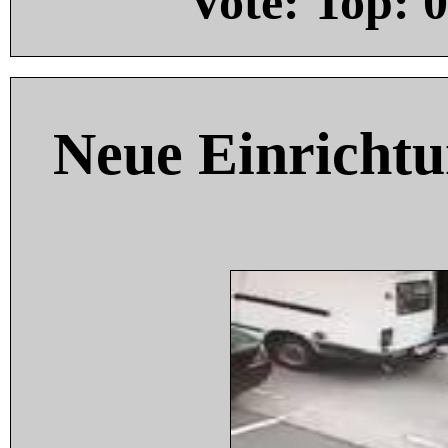
Vote: Top:
0
Neue Einricht