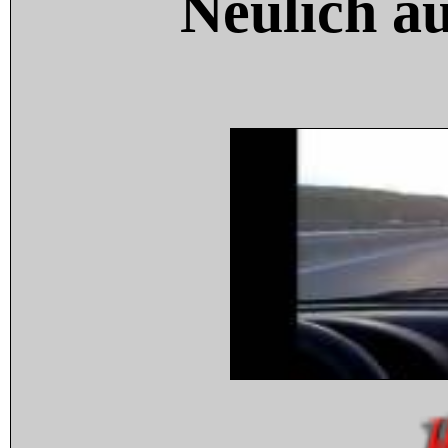
Neulich a