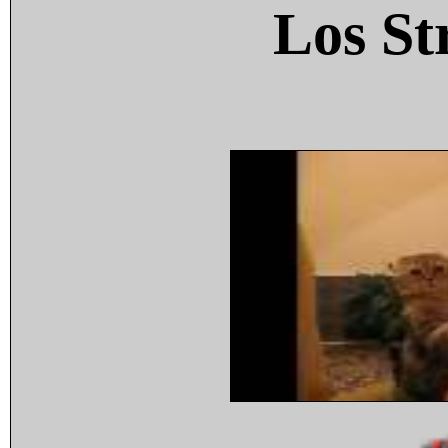
Los St