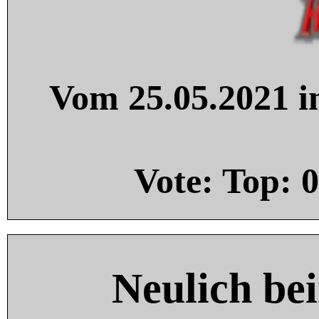
Vom 25.05.2021 in
Vote: Top:
0
Neulich be