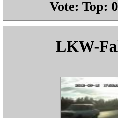
Vote: Top:
0
LKW-Fah