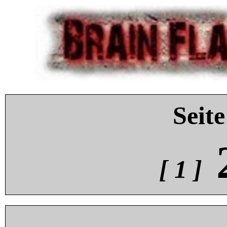
Seite
[ 1 ]