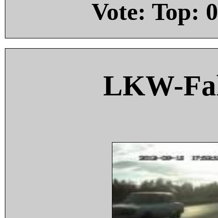
Vote: Top:
0
LKW-Fah