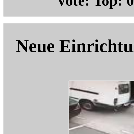
Vote: Top:
0
Neue Einricht