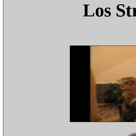
Los St