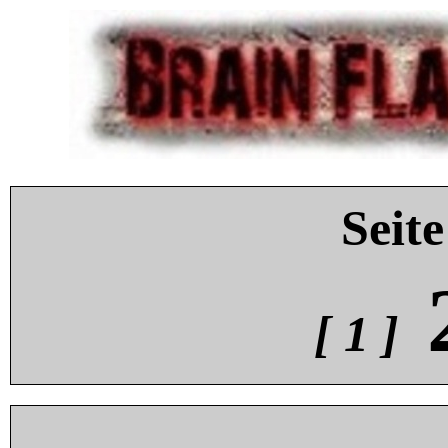
Seite
[ 1 ]