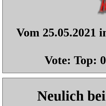
Vom 25.05.2021 in
Vote: Top:
0
Neulich be