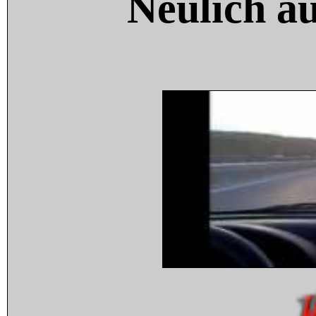
Neulich a