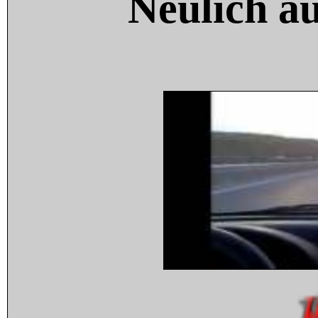
Neulich a