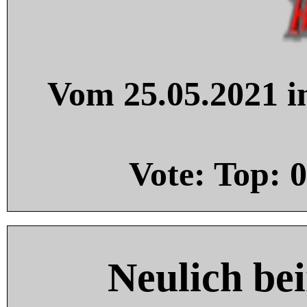
Vom 25.05.2021 in
Vote: Top:
0
Neulich be