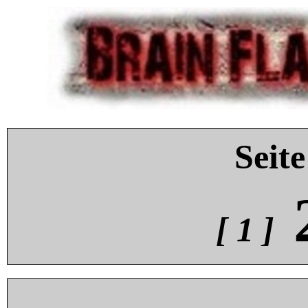
Seite
[ 1 ]