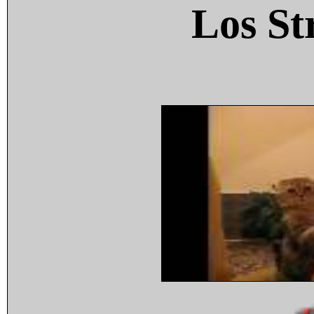
Los St