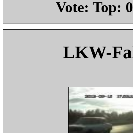
Vote: Top:
0
LKW-Fah