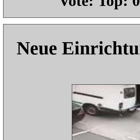
Vote: Top:
0
Neue Einricht