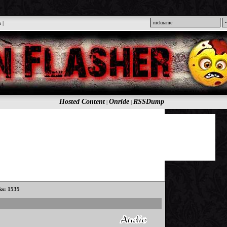
n
|
Hosted Content
Onride
RSSDump
|
|
cks: 1535