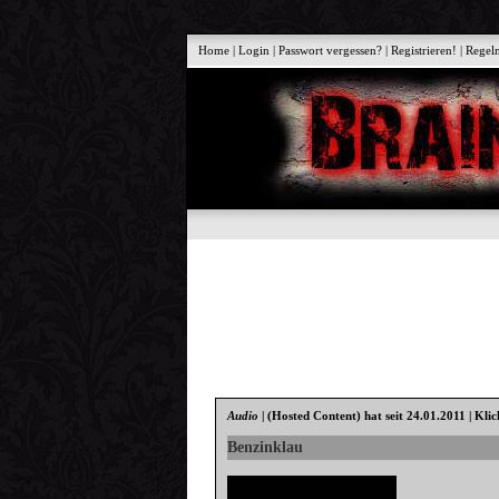
Home
|
Login
|
Passwort vergessen?
|
Registrieren!
|
Regel
Audio
|
(Hosted Content)
hat seit 24.01.2011 | Kli
Benzinklau