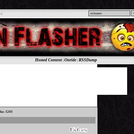
n
|
Hosted Content
Onride
RSSDump
|
|
cks: 1243