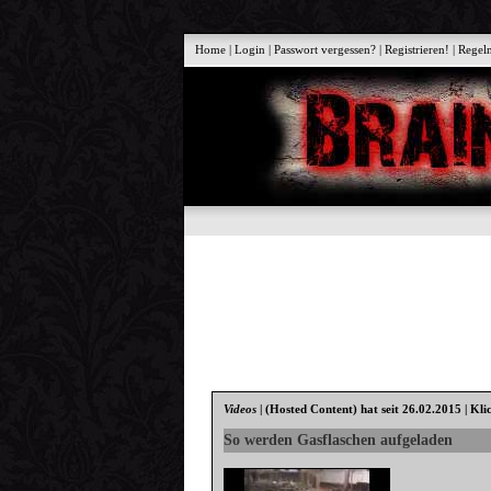
Home
|
Login
|
Passwort vergessen?
|
Registrieren!
|
Regel
Videos
|
(Hosted Content)
hat seit 26.02.2015 | Kli
So werden Gasflaschen aufgeladen