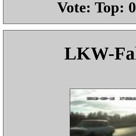
Vote: Top:
0
LKW-Fah