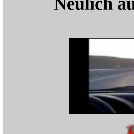
Neulich a