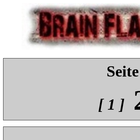
Seite
[ 1 ]