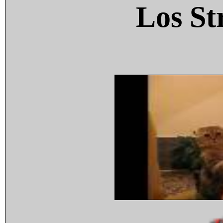
Los St