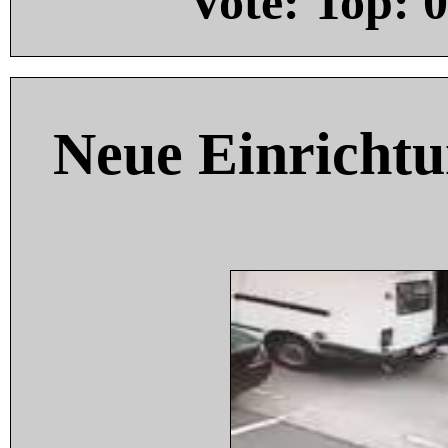
Vote: Top:
0
Neue Einricht