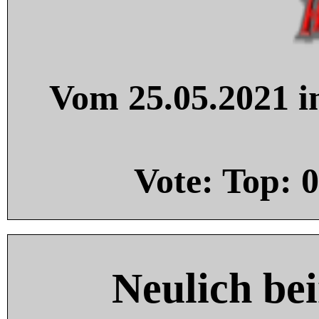
Vom 25.05.2021 in
Vote: Top:
0
Neulich be