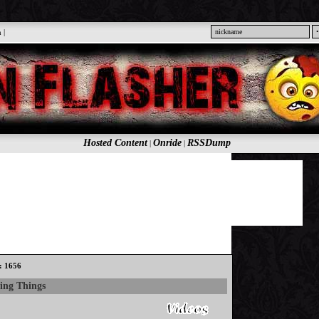
n
|
Hosted Content
Onride
RSSDump
|
|
s: 1656
ing Things