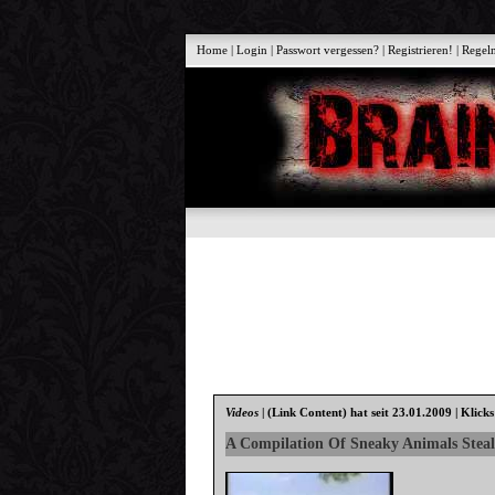
Home
|
Login
|
Passwort vergessen?
|
Registrieren!
|
Regel
Videos
|
(Link Content)
hat seit 23.01.2009 | Klick
A Compilation Of Sneaky Animals Steal