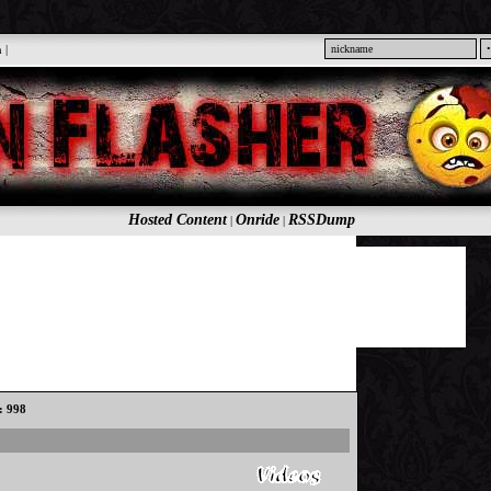
n
|
Hosted Content
Onride
RSSDump
|
|
s: 998