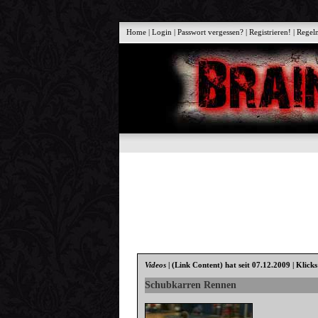
Home
|
Login
|
Passwort vergessen?
|
Registrieren!
|
Regel
Videos
|
(Link Content)
hat seit 07.12.2009 | Klick
Schubkarren Rennen