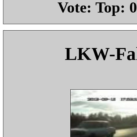
Vote: Top:
0
LKW-Fah