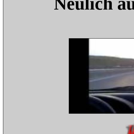
Neulich a