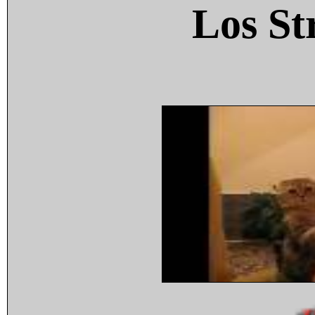
Los St