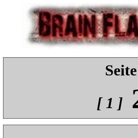
Seite
[ 1 ]