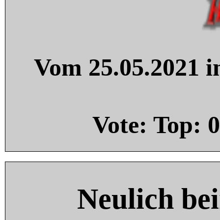
Vom 25.05.2021 in
Vote: Top:
0
Neulich be