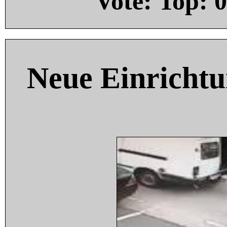
Vote: Top:
0
Neue Einricht