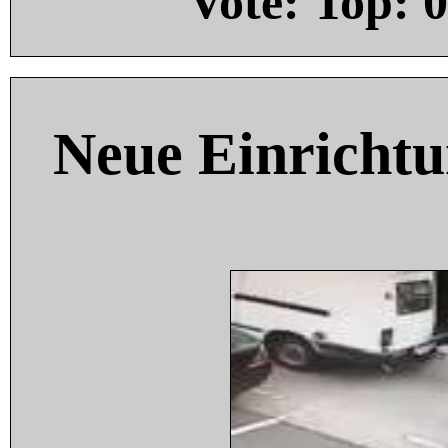
Vote: Top:
0
Neue Einricht