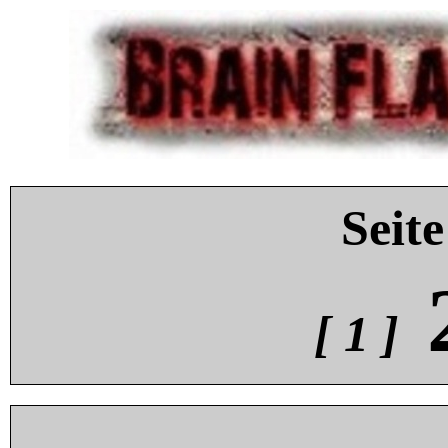
Seite
[ 1 ]