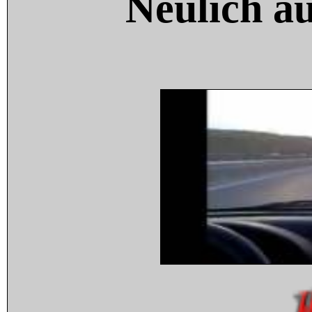
Neulich a