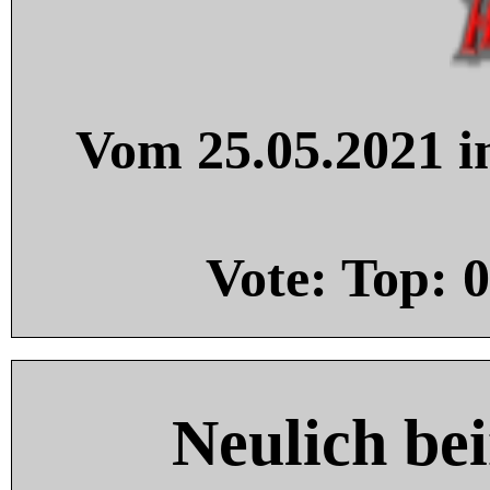
Vom 25.05.2021 in
Vote: Top:
0
Neulich be