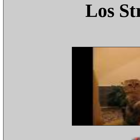
Los St