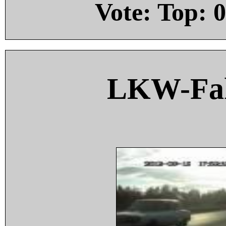
Vote: Top:
0
LKW-Fah