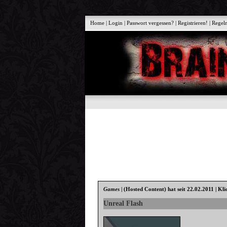
Home
|
Login
|
Passwort vergessen?
|
Registrieren!
|
Regel
Games
|
(Hosted Content)
hat seit 22.02.2011 | Kl
Unreal Flash