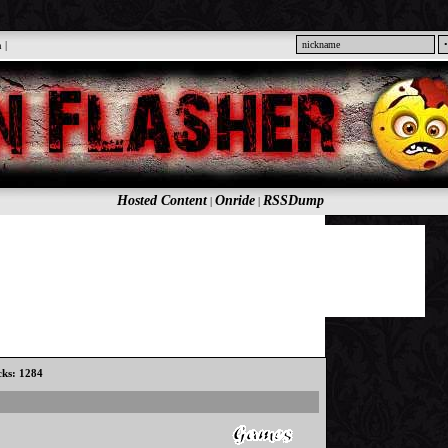
n
|
Hosted Content
Onride
RSSDump
|
|
icks: 1284