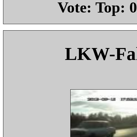
Vote: Top:
0
LKW-Fah