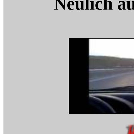
Neulich a