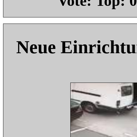
Vote: Top:
0
Neue Einricht