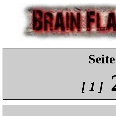
Seite
[ 1 ]