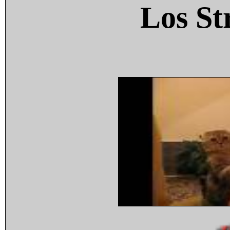
Los St