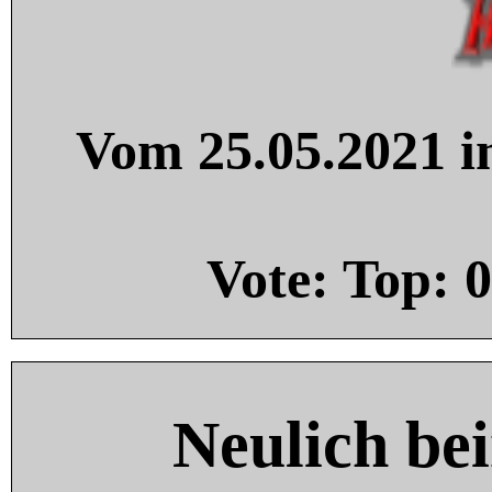
Vom 25.05.2021 in
Vote: Top:
0
Neulich be