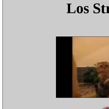
Los St