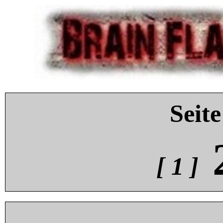
Seite
[ 1 ]