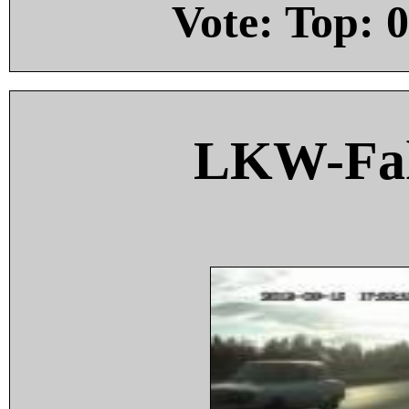
Vote: Top:
0
LKW-Fah