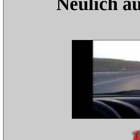
Neulich a