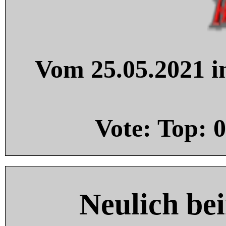
Vom 25.05.2021 in
Vote: Top:
0
Neulich be