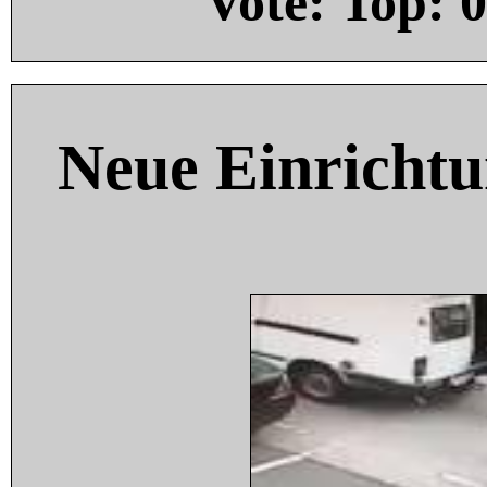
Vote: Top:
0
Neue Einricht