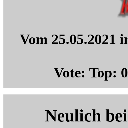
Vom 25.05.2021 in
Vote: Top:
0
Neulich be