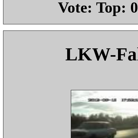
Vote: Top:
0
LKW-Fah