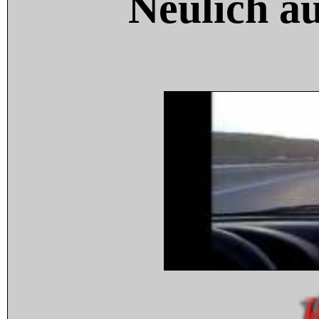
Neulich a