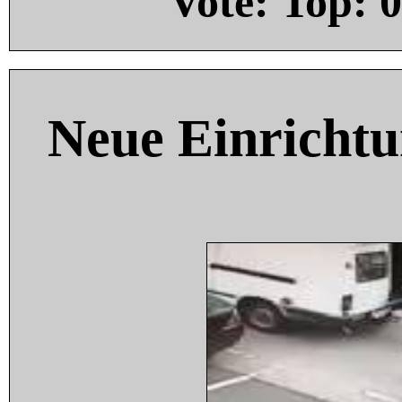
Vote: Top:
0
Neue Einricht