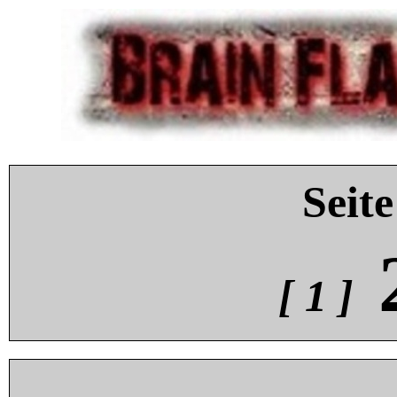
Seite
[ 1 ]