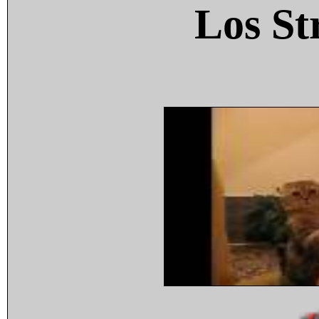
Los St