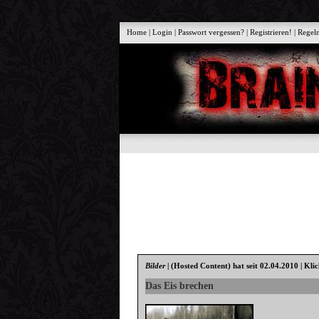
Home
|
Login
|
Passwort vergessen?
|
Registrieren!
|
Regel
Bilder
|
(Hosted Content)
hat seit 02.04.2010 | Kli
Das Eis brechen