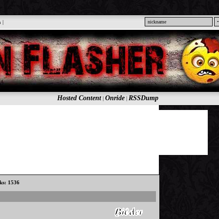
n
|
Hosted Content
Onride
RSSDump
|
|
cks: 1536