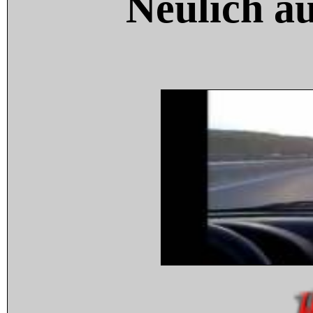
Neulich a