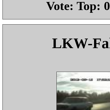
Vote: Top:
0
LKW-Fah