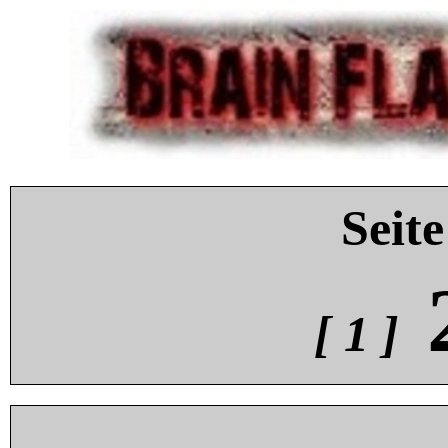
Seite
[ 1 ]