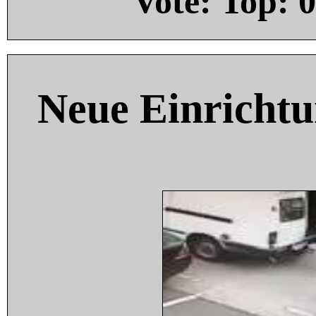
Vote: Top:
0
Neue Einricht