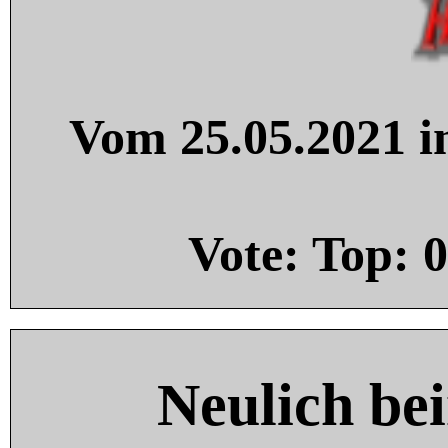
Vom 25.05.2021 in
Vote: Top:
0
Neulich be