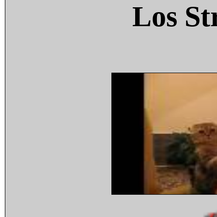
Los St