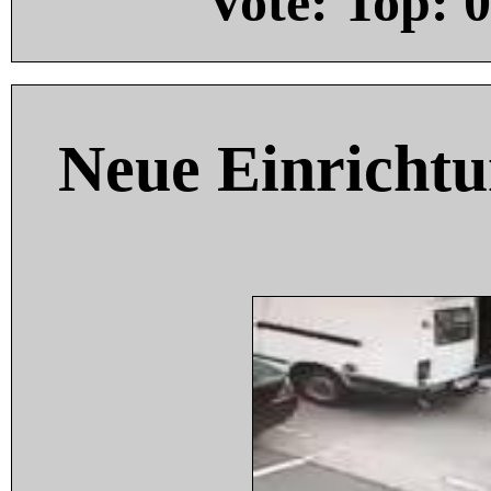
Vote: Top:
0
Neue Einricht