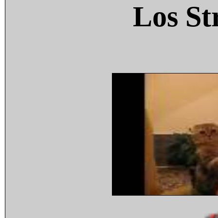
Los St