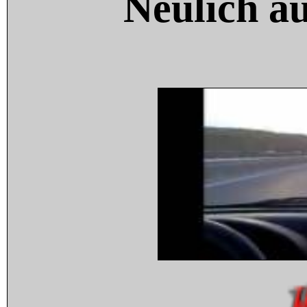
Neulich a