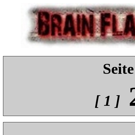
Seite
[ 1 ]