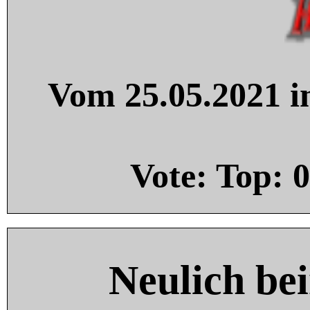
Vom 25.05.2021 in
Vote: Top:
0
Neulich be