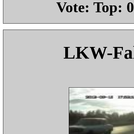
Vote: Top:
0
LKW-Fah