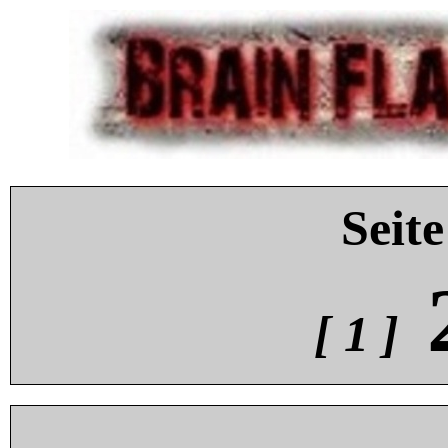
Seite
[ 1 ]