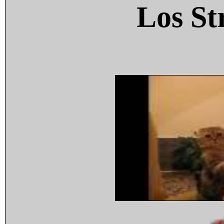
Los St