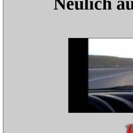
Neulich a