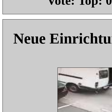
Vote: Top:
0
Neue Einricht