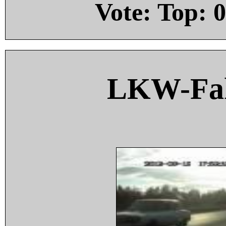
Vote: Top:
0
LKW-Fah