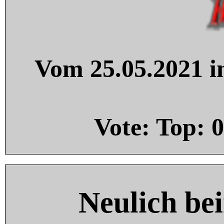
Vom 25.05.2021 in
Vote: Top:
0
Neulich be