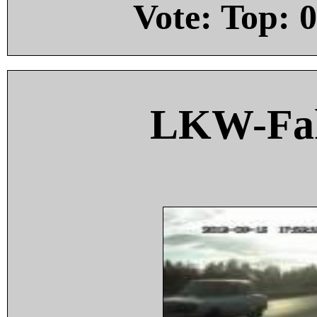
Vote: Top:
0
LKW-Fah