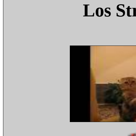
Los St