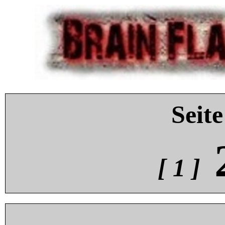
Seite
[ 1 ]