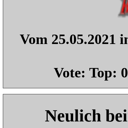
Vom 25.05.2021 in
Vote: Top:
0
Neulich be