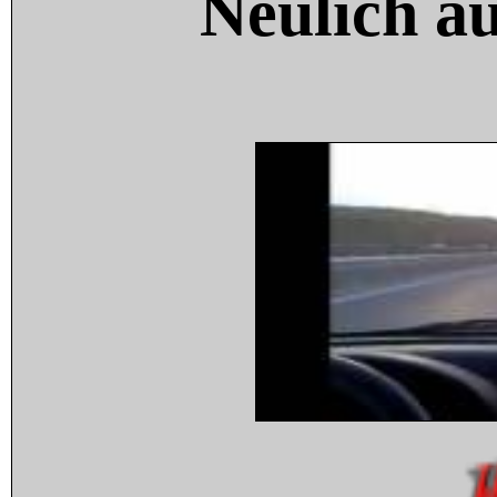
Neulich a