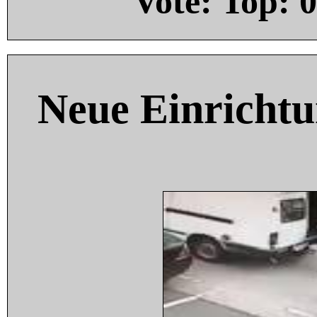
Vote: Top:
0
Neue Einricht