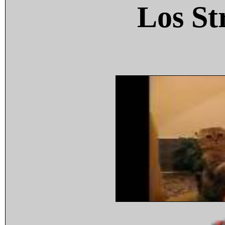
Los St