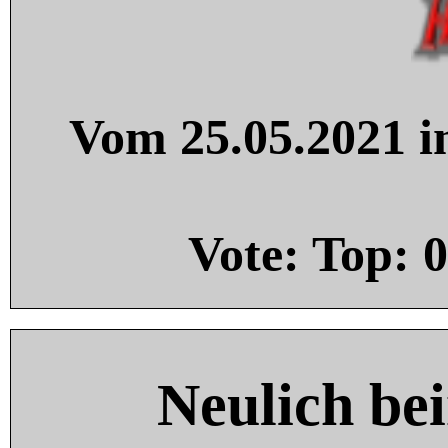
Vom 25.05.2021 in
Vote: Top:
0
Neulich be