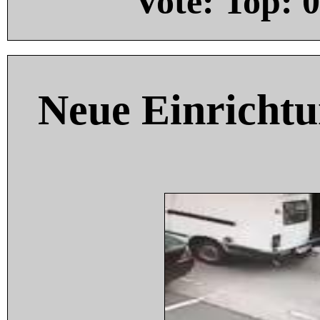
Vote: Top:
0
Neue Einricht