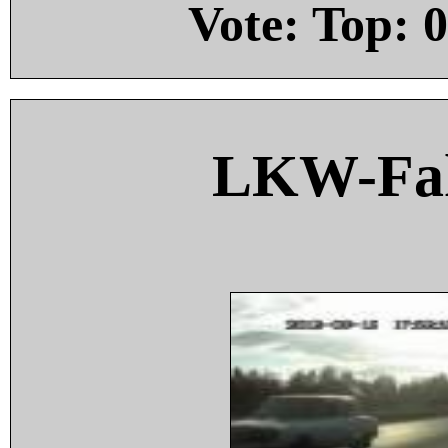
Vote: Top:
0
LKW-Fah