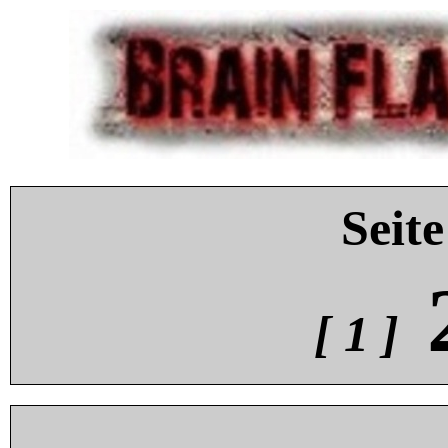
Seite
[ 1 ]