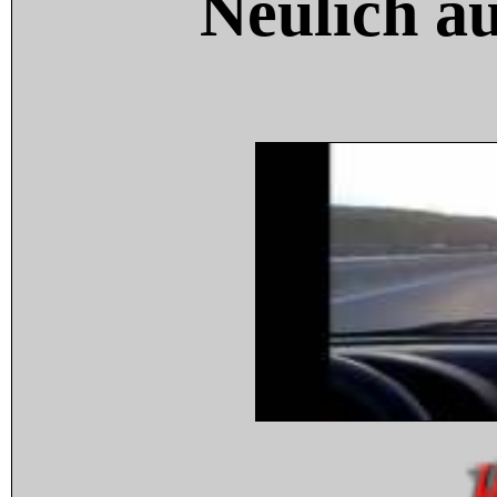
Neulich a