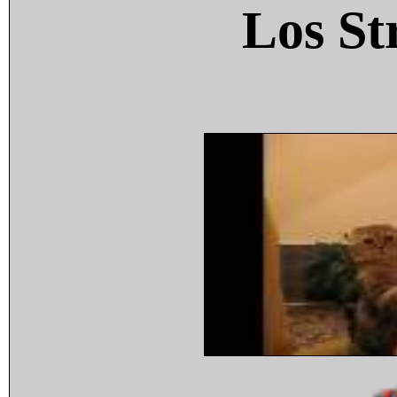
Los St