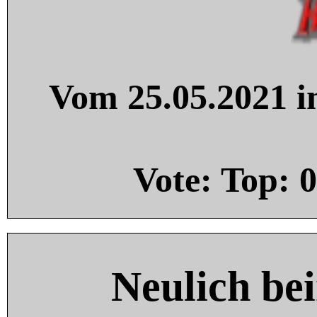
Vom 25.05.2021 in
Vote: Top:
0
Neulich be