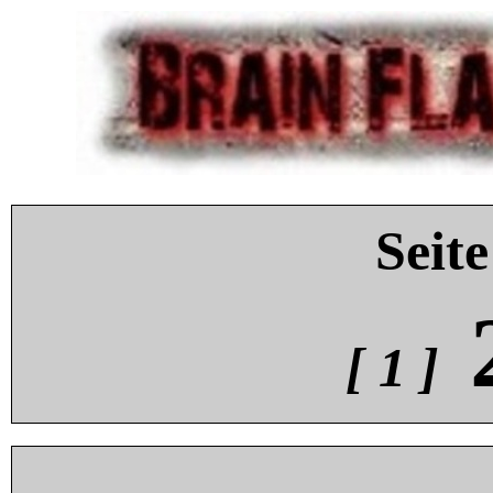
Seite
[ 1 ]