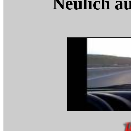
Neulich a