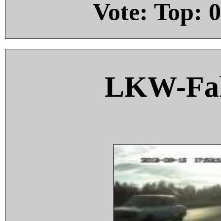
Vote: Top:
0
LKW-Fah