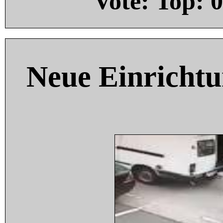
Vote: Top:
0
Neue Einricht