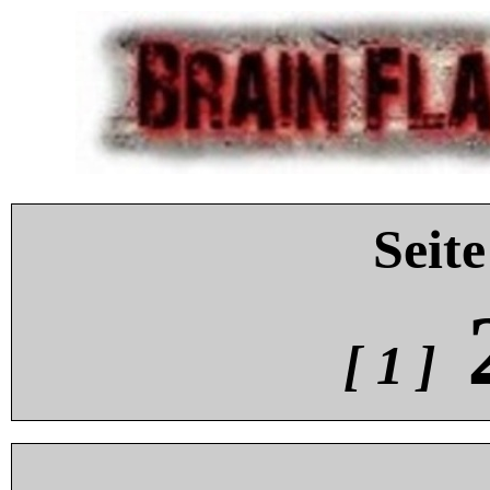
Seite
[ 1 ]