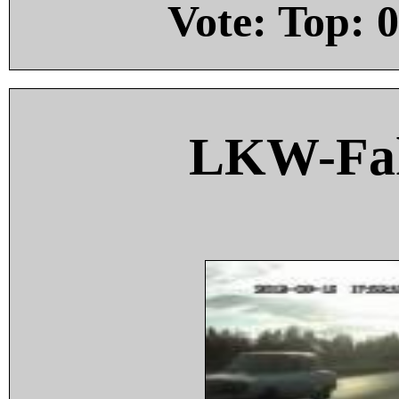
Vote: Top:
0
LKW-Fah