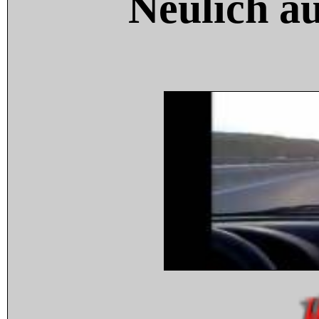
Neulich a