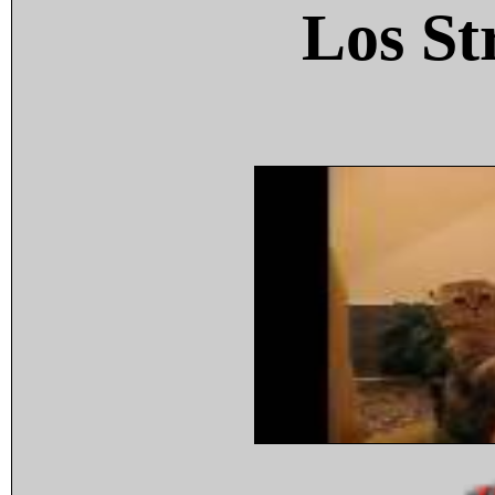
Los St