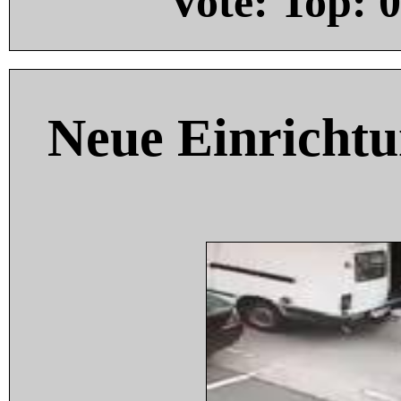
Vote: Top:
0
Neue Einricht