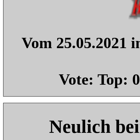
Vom 25.05.2021 in
Vote: Top:
0
Neulich be