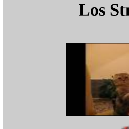
Los St