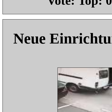
Vote: Top:
0
Neue Einricht