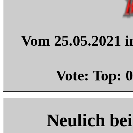
Vom 25.05.2021 in
Vote: Top:
0
Neulich be