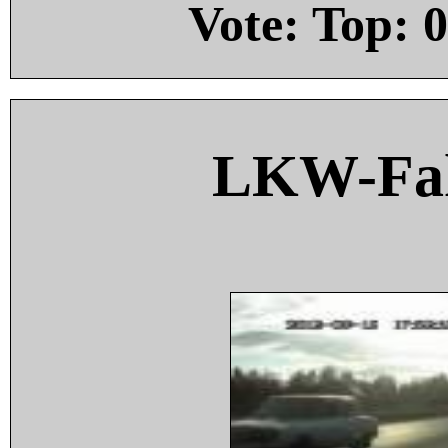
Vote: Top:
0
LKW-Fah