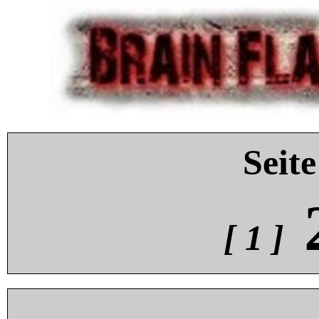
Seite
[ 1 ]