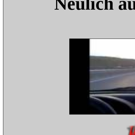
Neulich a