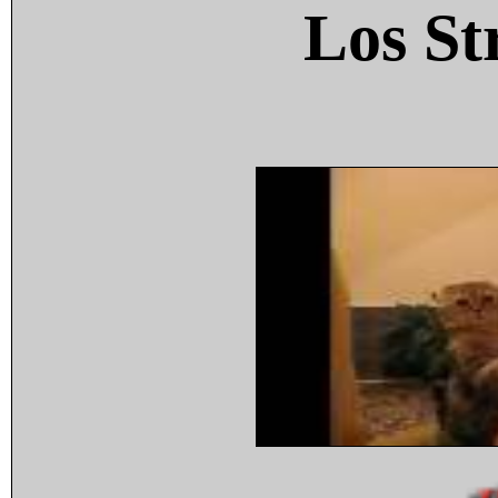
Los St