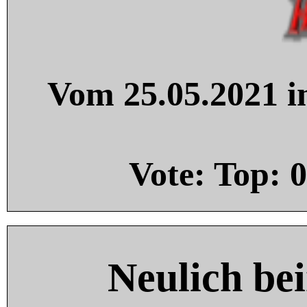
Vom 25.05.2021 in
Vote: Top:
0
Neulich be