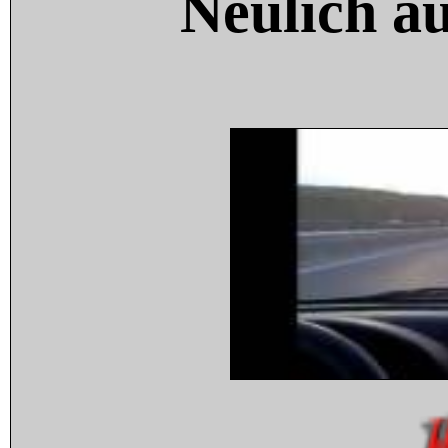
Neulich a