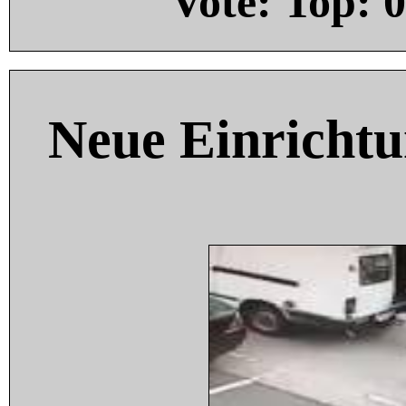
Vote: Top:
0
Neue Einricht