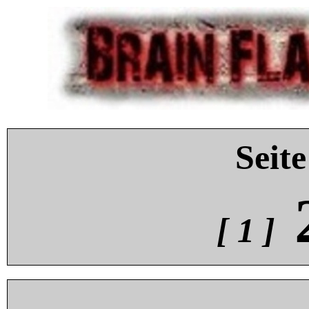
Seite
[ 1 ]