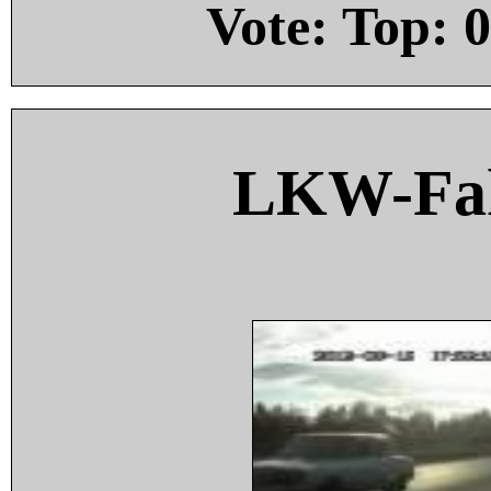
Vote: Top:
0
LKW-Fah