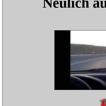
Neulich a