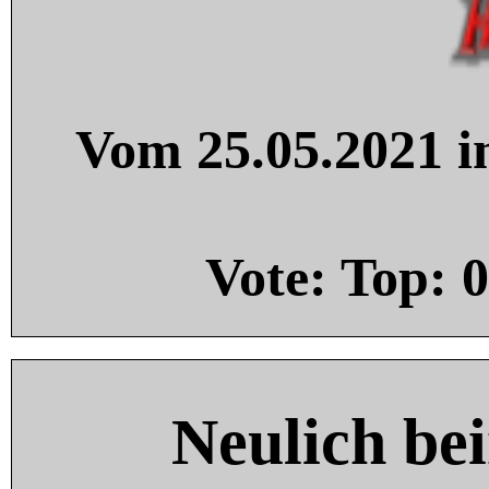
Vom 25.05.2021 in
Vote: Top:
0
Neulich be