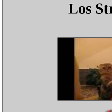
Los St