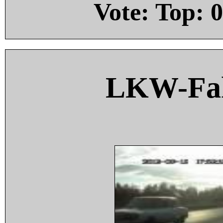
Vote: Top:
0
LKW-Fah