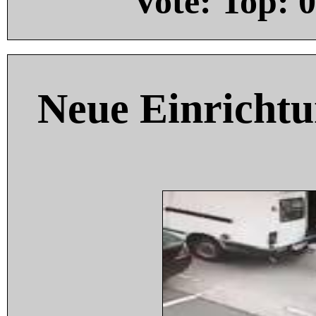
Vote: Top:
0
Neue Einricht