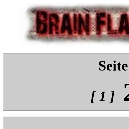
Seite
[ 1 ]