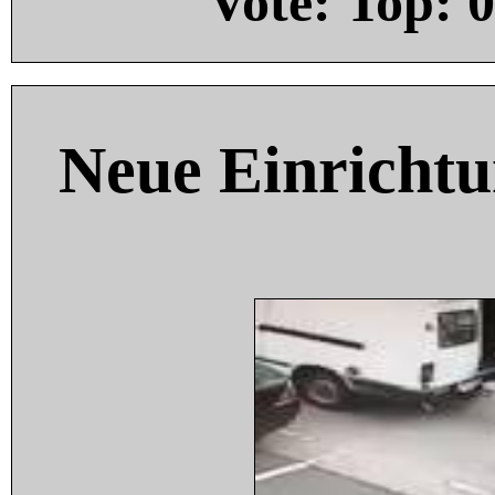
Vote: Top:
0
Neue Einricht