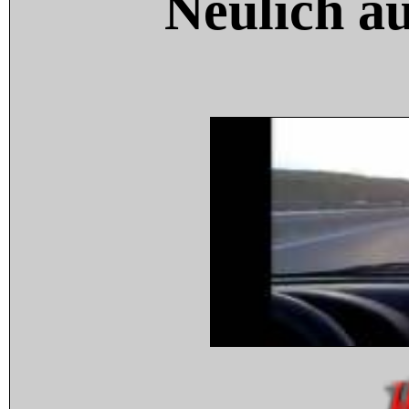
Neulich a