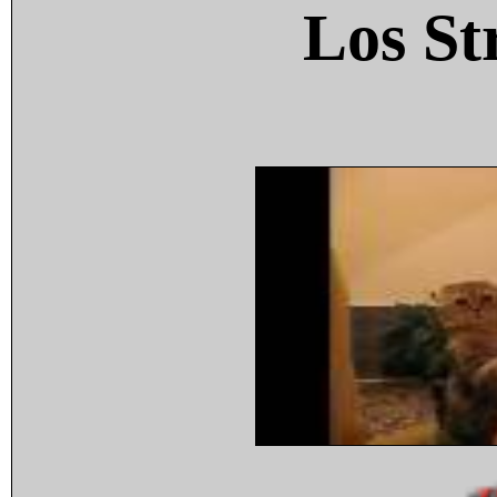
Los St