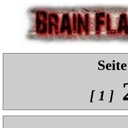
Seite
[ 1 ]