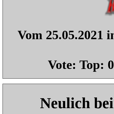
Vom 25.05.2021 in
Vote: Top:
0
Neulich be