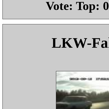
Vote: Top:
0
LKW-Fah