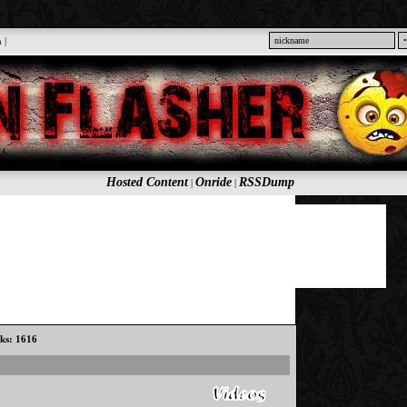
n
|
Hosted Content
Onride
RSSDump
|
|
cks: 1616