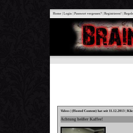
Home
|
Login
|
Passwort vergessen?
|
Registrieren!
|
Regel
Videos
|
(Hosted Content)
hat seit 11.12.2013 | Kli
Achtung heißer Kaffee!