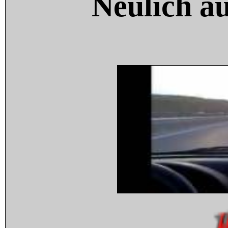
Neulich a