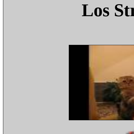
Los St