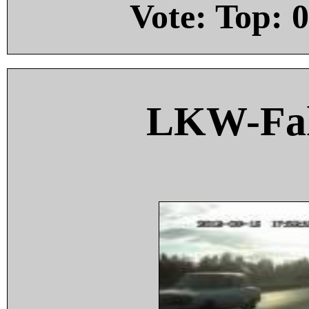
Vote: Top:
0
LKW-Fah