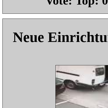
Vote: Top:
0
Neue Einricht