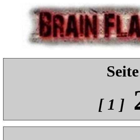
Seite
[ 1 ]