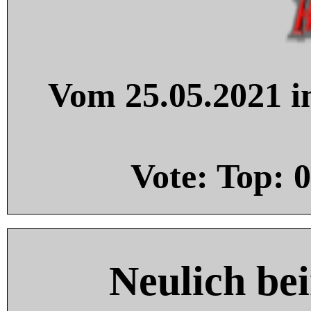
Vom 25.05.2021 in
Vote: Top:
0
Neulich be