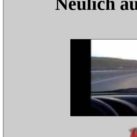
Neulich a