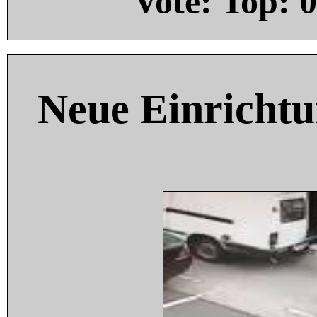
Vote: Top:
0
Neue Einricht