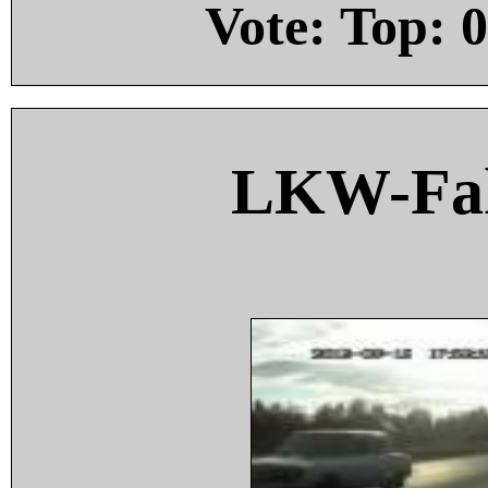
Vote: Top:
0
LKW-Fah