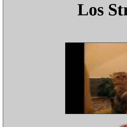
Los St