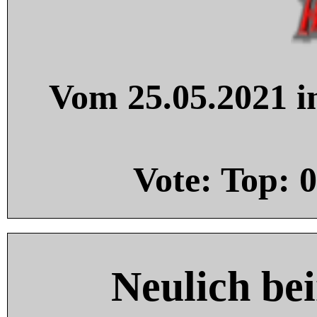
Vom 25.05.2021 in
Vote: Top:
0
Neulich be