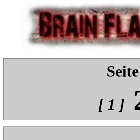
Seite
[ 1 ]