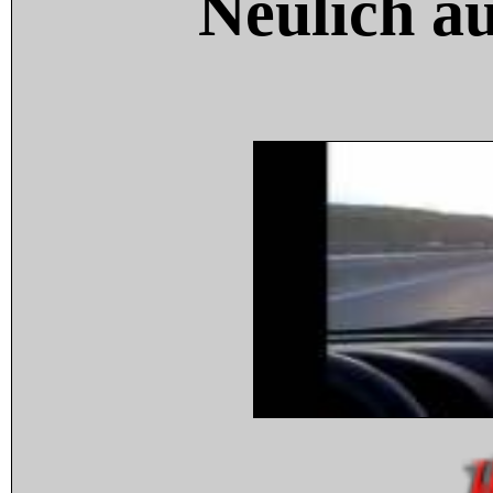
Neulich a