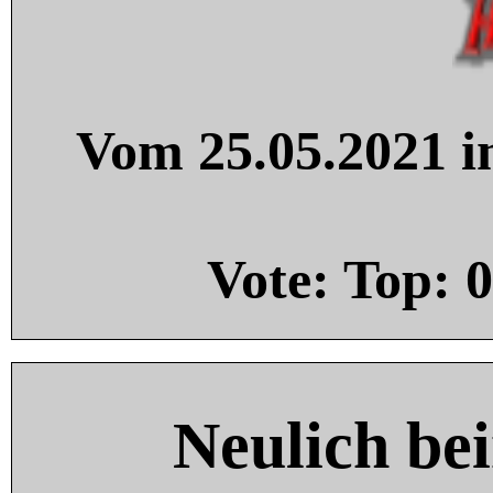
Vom 25.05.2021 in
Vote: Top:
0
Neulich be