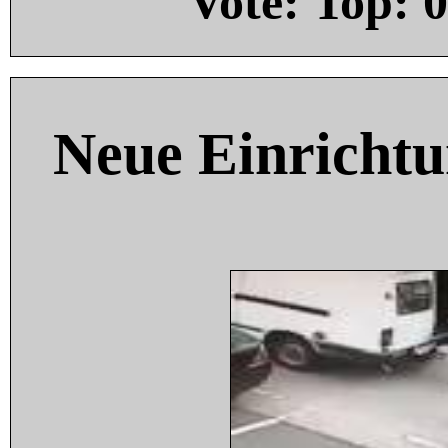
Vote: Top:
0
Neue Einricht