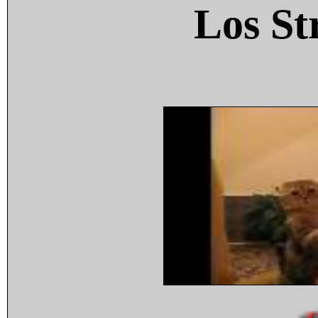
Los St