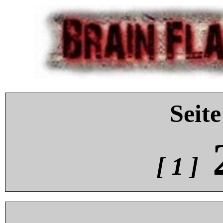
Seite
[ 1 ]