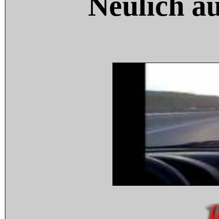
Neulich a