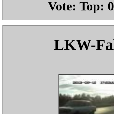
Vote: Top:
0
LKW-Fah