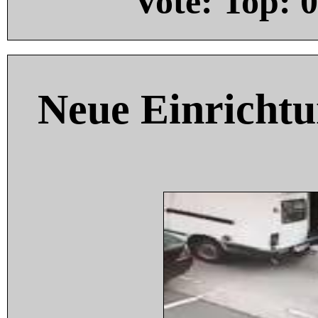
Vote: Top:
0
Neue Einricht