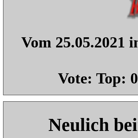
Vom 25.05.2021 in
Vote: Top:
0
Neulich be