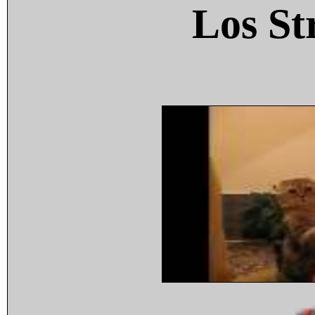
Los St