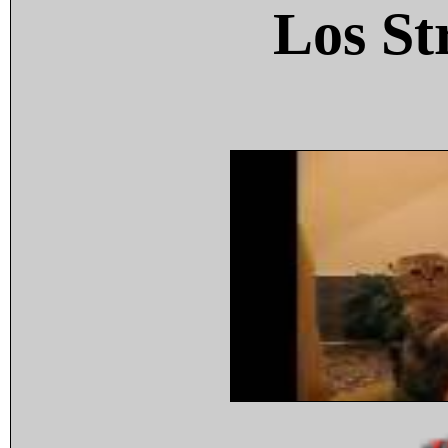
Los St