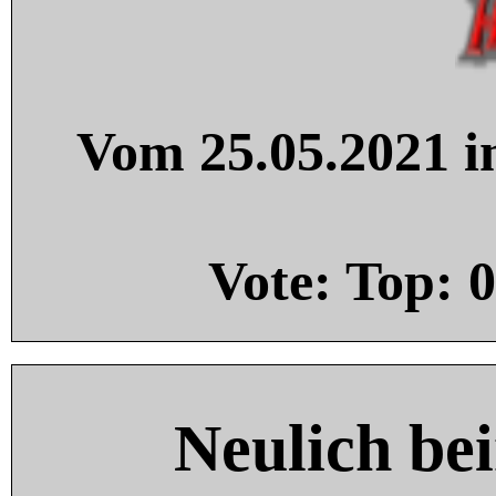
Vom 25.05.2021 in
Vote: Top:
0
Neulich be