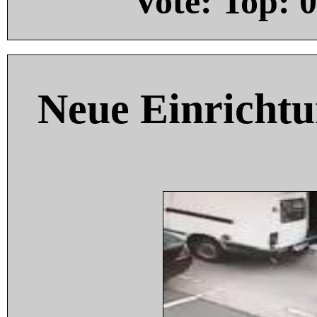
Vote: Top:
0
Neue Einricht