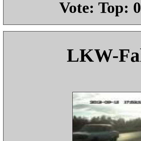
Vote: Top:
0
LKW-Fah