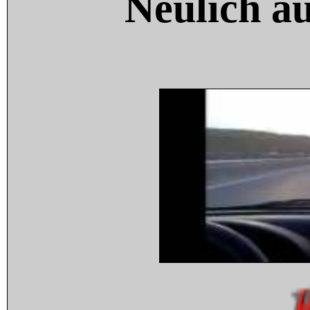
Neulich a