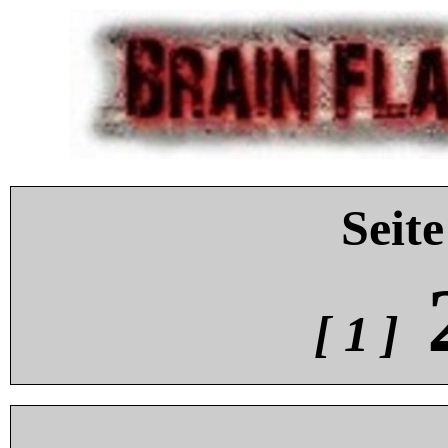
Seite
[ 1 ]