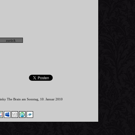
Pinky The Brain am Sonntag, 10. Januar 2010