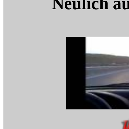
Neulich a