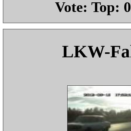
Vote: Top:
0
LKW-Fah