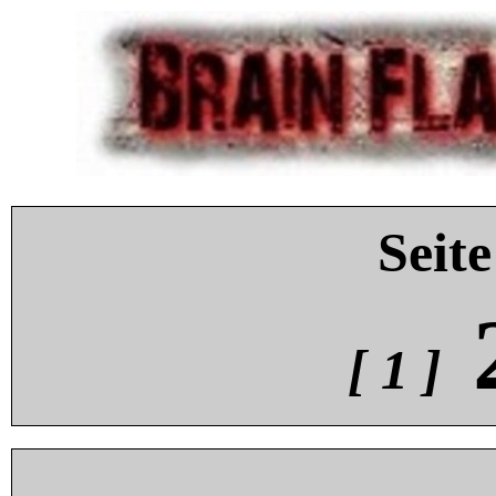
Seite
[ 1 ]