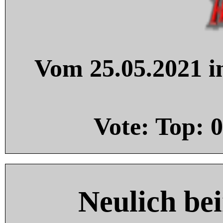
Vom 25.05.2021 in
Vote: Top:
0
Neulich be