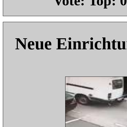
Vote: Top:
0
Neue Einricht