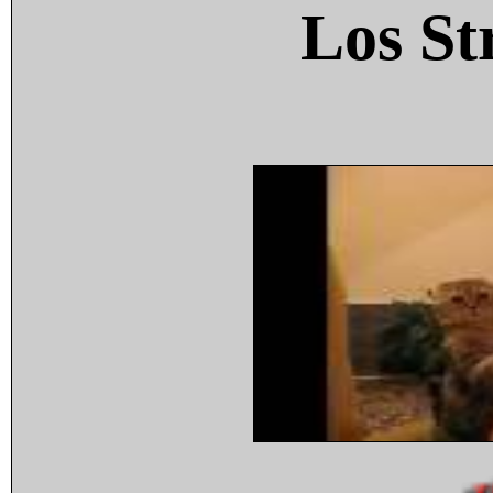
Los St