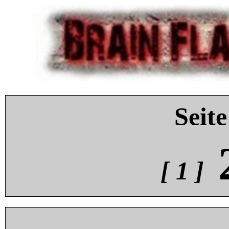
Seite
[ 1 ]