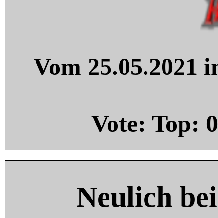
Vom 25.05.2021 in
Vote: Top:
0
Neulich be