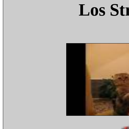
Los St