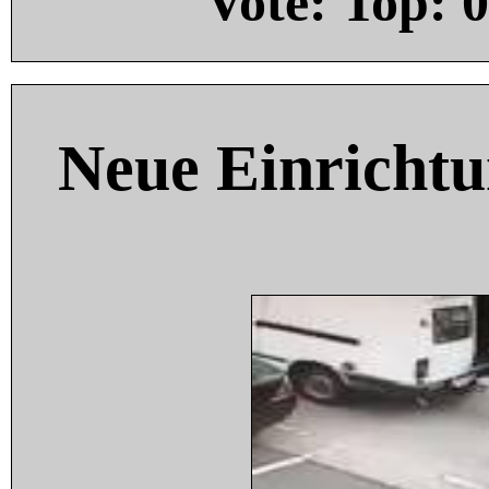
Vote: Top:
0
Neue Einricht