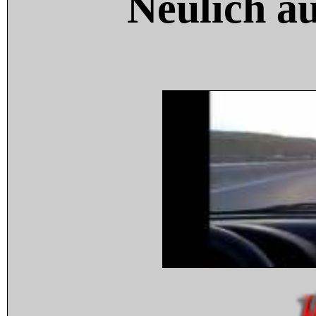
Neulich a