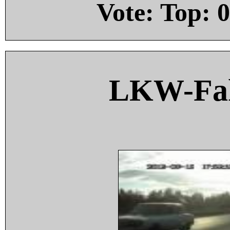
Vote: Top:
0
LKW-Fah